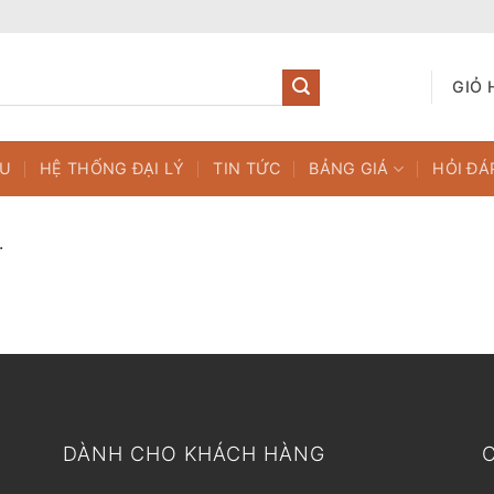
GIỎ 
ỆU
HỆ THỐNG ĐẠI LÝ
TIN TỨC
BẢNG GIÁ
HỎI ĐÁ
.
DÀNH CHO KHÁCH HÀNG