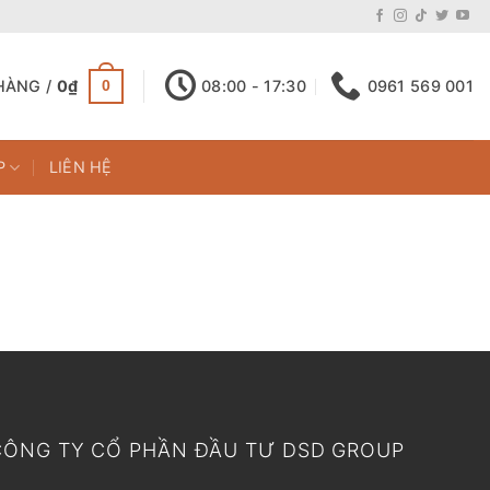
HÀNG /
0
₫
08:00 - 17:30
0961 569 001
0
P
LIÊN HỆ
CÔNG TY CỔ PHẦN ĐẦU TƯ DSD GROUP