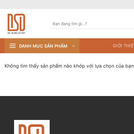
Skip
to
content
Tìm
kiếm:
GIỚI THI
DANH MỤC SẢN PHẨM
Không tìm thấy sản phẩm nào khớp với lựa chọn của bạn