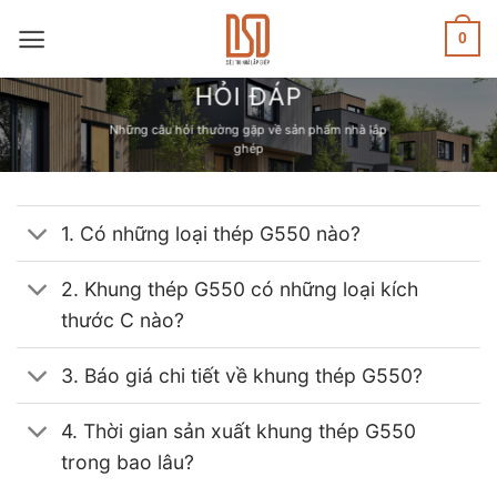
Skip
to
0
content
HỎI ĐÁP
Những câu hỏi thường gặp về sản phẩm nhà lắp
ghép
1. Có những loại thép G550 nào?
2. Khung thép G550 có những loại kích
thước C nào?
3. Báo giá chi tiết về khung thép G550?
4. Thời gian sản xuất khung thép G550
trong bao lâu?