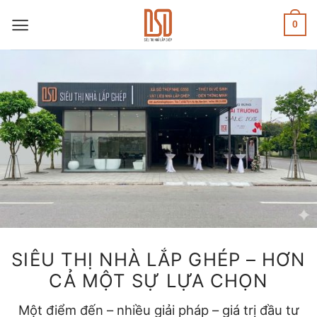
Skip
to
0
content
SIÊU THỊ NHÀ LẮP GHÉP – HƠN
CẢ MỘT SỰ LỰA CHỌN
Một điểm đến – nhiều giải pháp – giá trị đầu tư