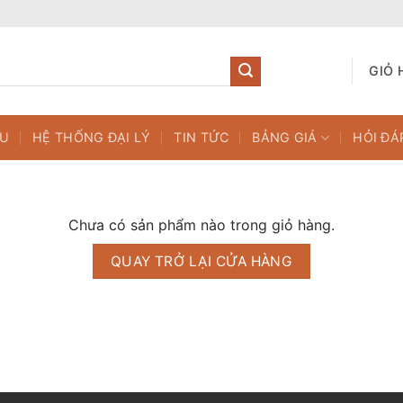
GIỎ 
ỆU
HỆ THỐNG ĐẠI LÝ
TIN TỨC
BẢNG GIÁ
HỎI ĐÁ
Chưa có sản phẩm nào trong giỏ hàng.
QUAY TRỞ LẠI CỬA HÀNG