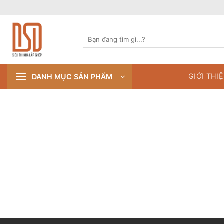
Skip
to
content
Tìm
kiếm:
GIỚI THI
DANH MỤC SẢN PHẨM