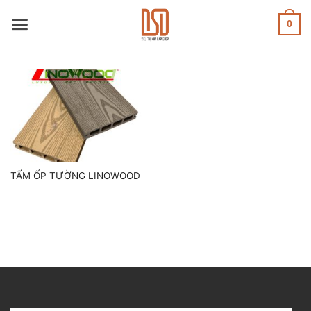
Skip
to
0
content
TẤM ỐP TƯỜNG LINOWOOD