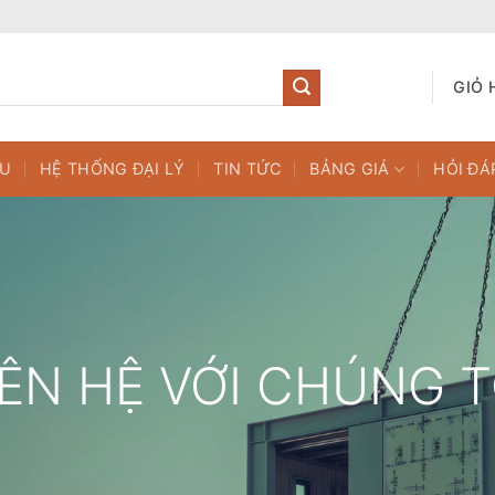
GIỎ 
ỆU
HỆ THỐNG ĐẠI LÝ
TIN TỨC
BẢNG GIÁ
HỎI ĐÁ
IÊN HỆ VỚI CHÚNG T