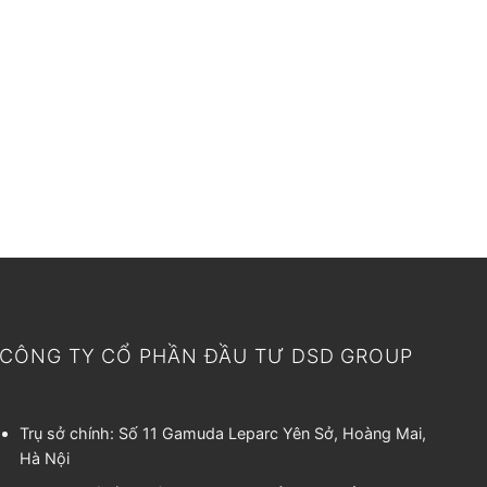
CÔNG TY CỔ PHẦN ĐẦU TƯ DSD GROUP
Trụ sở chính: Số 11 Gamuda Leparc Yên Sở, Hoàng Mai,
Hà Nội