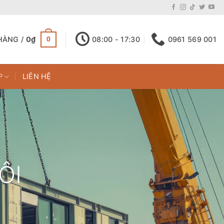
HÀNG /
0
₫
08:00 - 17:30
0961 569 001
0
P
LIÊN HỆ
ÔI