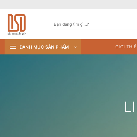
Skip
to
content
Tìm
kiếm:
GIỚI THI
DANH MỤC SẢN PHẨM
L