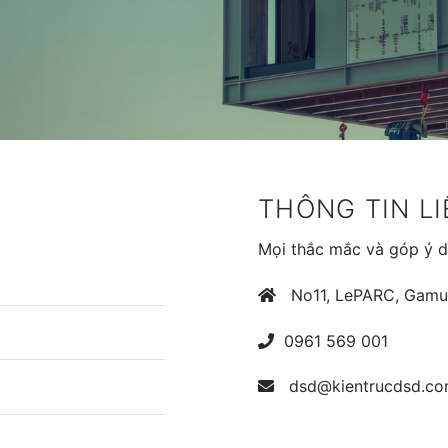
THÔNG TIN LI
Mọi thắc mắc và góp ý dị
No11, LePARC, Gamuda 
0961 569 001
dsd@kientrucdsd.c