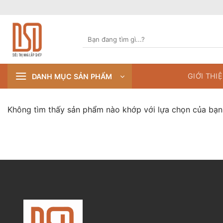
Skip
to
content
Tìm
kiếm:
GIỚI THI
DANH MỤC SẢN PHẨM
Không tìm thấy sản phẩm nào khớp với lựa chọn của bạn