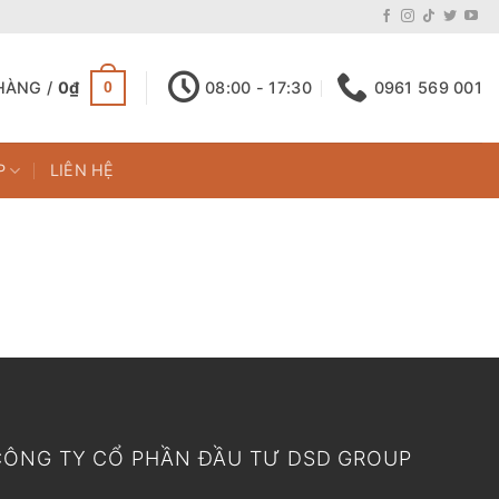
HÀNG /
0
₫
08:00 - 17:30
0961 569 001
0
P
LIÊN HỆ
CÔNG TY CỔ PHẦN ĐẦU TƯ DSD GROUP