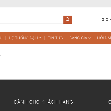
GIỎ 
ỆU
HỆ THỐNG ĐẠI LÝ
TIN TỨC
BẢNG GIÁ
HỎI ĐÁ
.
DÀNH CHO KHÁCH HÀNG