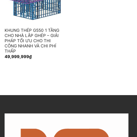
KHUNG THÉP G550 1 TẦNG
CHO NHÀ LẮP GHÉP – GIẢI
PHÁP TỐI ƯU CHO THI
CÔNG NHANH VÀ CHI PHÍ
THẤP
49,999,999
₫