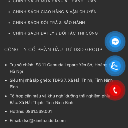
CHÍNH SÁCH MUA HÀNG & THANH TOÁN
CHÍNH SÁCH GIAO HÀNG & VẬN CHUYỂN
CHÍNH SÁCH ĐỔI TRẢ & BẢO HÀNH
CHÍNH SÁCH ĐẠI LÝ / ĐỐI TÁC THI CÔNG
CÔNG TY CỔ PHẦN ĐẦU TƯ DSD GROUP
Trụ sở chính: Số 11 Gamuda Leparc Yên Sở, Hoàng Mai,
Hà Nội
Siêu thị nhà lắp ghép: TDPS 7, Xã Hải Thịnh, Tỉnh Ninh
Bình
Tổ hợp căn mẫu và khu nghỉ dưỡng trải nghiệm phía
Bắc: Xã Hải Thịnh, Tỉnh Ninh Bình
Hotline: 0961.569.001
Email:
dsd@kientrucdsd.com