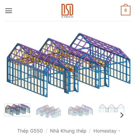
Skip
to
0
content
Thép G550
/
Nhà Khung thép
/
Homestay -