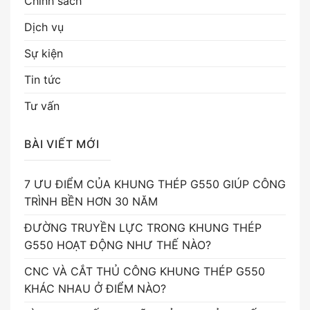
Chính sách
Dịch vụ
Sự kiện
Tin tức
Tư vấn
BÀI VIẾT MỚI
7 ƯU ĐIỂM CỦA KHUNG THÉP G550 GIÚP CÔNG
TRÌNH BỀN HƠN 30 NĂM
ĐƯỜNG TRUYỀN LỰC TRONG KHUNG THÉP
G550 HOẠT ĐỘNG NHƯ THẾ NÀO?
CNC VÀ CẮT THỦ CÔNG KHUNG THÉP G550
KHÁC NHAU Ở ĐIỂM NÀO?