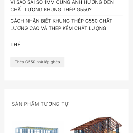
VÌ SAO SAI SỐ 1MM CŨNG ẢNH HƯỞNG ĐẾN
CHẤT LƯỢNG KHUNG THÉP G550?
CÁCH NHẬN BIẾT KHUNG THÉP G550 CHẤT
LƯỢNG CAO VÀ THÉP KÉM CHẤT LƯỢNG
THẺ
Thép G550 nhà lắp ghép
SẢN PHẨM TƯƠNG TỰ