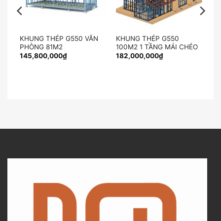
KHUNG THÉP G550 VĂN
KHUNG THÉP G550
ỌN
PHÒNG 81M2
100M2 1 TẦNG MÁI CHÉO
145,800,000
₫
182,000,000
₫