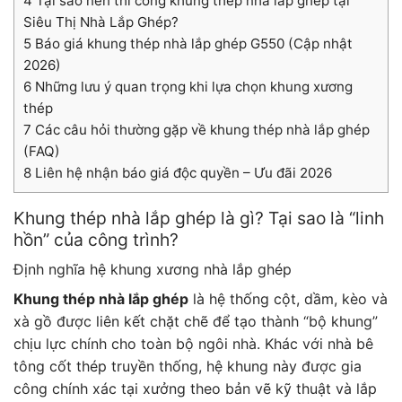
4
Tại sao nên thi công khung thép nhà lắp ghép tại
Siêu Thị Nhà Lắp Ghép?
5
Báo giá khung thép nhà lắp ghép G550 (Cập nhật
2026)
6
Những lưu ý quan trọng khi lựa chọn khung xương
thép
7
Các câu hỏi thường gặp về khung thép nhà lắp ghép
(FAQ)
8
Liên hệ nhận báo giá độc quyền – Ưu đãi 2026
Khung thép nhà lắp ghép là gì? Tại sao là “linh
hồn” của công trình?
Định nghĩa hệ khung xương nhà lắp ghép
Khung thép nhà lắp ghép
là hệ thống cột, dầm, kèo và
xà gồ được liên kết chặt chẽ để tạo thành “bộ khung”
chịu lực chính cho toàn bộ ngôi nhà. Khác với nhà bê
tông cốt thép truyền thống, hệ khung này được gia
công chính xác tại xưởng theo bản vẽ kỹ thuật và lắp