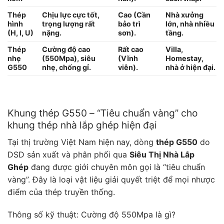
Thép
Chịu lực cực tốt,
Cao (Cần
Nhà xưởng
hình
trọng lượng rất
bảo trì
lớn, nhà nhiều
(H, I, U)
nặng.
sơn).
tầng.
Thép
Cường độ cao
Rất cao
Villa,
nhẹ
(550Mpa), siêu
(Vĩnh
Homestay,
G550
nhẹ, chống gỉ.
viễn).
nhà ở hiện đại.
Khung thép G550 – “Tiêu chuẩn vàng” cho
khung thép nhà lắp ghép hiện đại
Tại thị trường Việt Nam hiện nay, dòng
thép G550
do
DSD sản xuất và phân phối qua
Siêu Thị Nhà Lắp
Ghép
đang được giới chuyên môn gọi là “tiêu chuẩn
vàng”. Đây là loại vật liệu giải quyết triệt để mọi nhược
điểm của thép truyền thống.
Thông số kỹ thuật: Cường độ 550Mpa là gì?