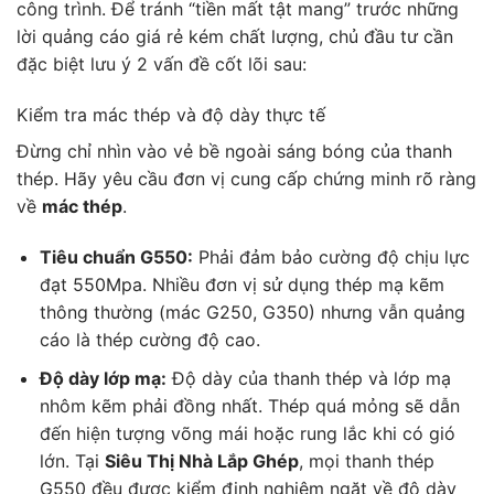
công trình. Để tránh “tiền mất tật mang” trước những
lời quảng cáo giá rẻ kém chất lượng, chủ đầu tư cần
đặc biệt lưu ý 2 vấn đề cốt lõi sau:
Kiểm tra mác thép và độ dày thực tế
Đừng chỉ nhìn vào vẻ bề ngoài sáng bóng của thanh
thép. Hãy yêu cầu đơn vị cung cấp chứng minh rõ ràng
về
mác thép
.
Tiêu chuẩn G550:
Phải đảm bảo cường độ chịu lực
đạt 550Mpa. Nhiều đơn vị sử dụng thép mạ kẽm
thông thường (mác G250, G350) nhưng vẫn quảng
cáo là thép cường độ cao.
Độ dày lớp mạ:
Độ dày của thanh thép và lớp mạ
nhôm kẽm phải đồng nhất. Thép quá mỏng sẽ dẫn
đến hiện tượng võng mái hoặc rung lắc khi có gió
lớn. Tại
Siêu Thị Nhà Lắp Ghép
, mọi thanh thép
G550 đều được kiểm định nghiêm ngặt về độ dày