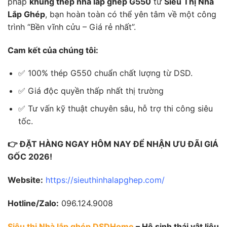
pháp
khung thép nhà lắp ghép G550
từ
Siêu Thị Nhà
Lắp Ghép
, bạn hoàn toàn có thể yên tâm về một công
trình “Bền vĩnh cửu – Giá rẻ nhất”.
Cam kết của chúng tôi:
✅ 100% thép G550 chuẩn chất lượng từ DSD.
✅ Giá độc quyền thấp nhất thị trường
✅ Tư vấn kỹ thuật chuyên sâu, hỗ trợ thi công siêu
tốc.
👉 ĐẶT HÀNG NGAY HÔM NAY ĐỂ NHẬN ƯU ĐÃI GIÁ
GỐC 2026!
Website:
https://sieuthinhalapghep.com/
Hotline/Zalo:
096.124.9008
Siêu thị Nhà lắp ghép DSDHome
– Hệ sinh thái vật liệu