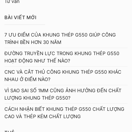
Tư vấn
BÀI VIẾT MỚI
7 ƯU ĐIỂM CỦA KHUNG THÉP G550 GIÚP CÔNG
TRÌNH BỀN HƠN 30 NĂM
ĐƯỜNG TRUYỀN LỰC TRONG KHUNG THÉP G550
HOẠT ĐỘNG NHƯ THẾ NÀO?
CNC VÀ CẮT THỦ CÔNG KHUNG THÉP G550 KHÁC
NHAU Ở ĐIỂM NÀO?
VÌ SAO SAI SỐ 1MM CŨNG ẢNH HƯỞNG ĐẾN CHẤT
LƯỢNG KHUNG THÉP G550?
CÁCH NHẬN BIẾT KHUNG THÉP G550 CHẤT LƯỢNG
CAO VÀ THÉP KÉM CHẤT LƯỢNG