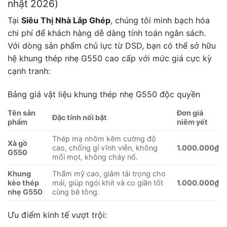
nhật 2026)
Tại
Siêu Thị Nhà Lắp Ghép
, chúng tôi minh bạch hóa
chi phí để khách hàng dễ dàng tính toán ngân sách.
Với dòng sản phẩm chủ lực từ DSD, bạn có thể sở hữu
hệ khung thép nhẹ G550 cao cấp với mức giá cực kỳ
cạnh tranh:
Bảng giá vật liệu khung thép nhẹ G550 độc quyền
Tên sản
Đơn giá
Đặc tính nổi bật
phẩm
niêm yết
Thép mạ nhôm kẽm cường độ
Xà gồ
cao, chống gỉ vĩnh viễn, không
1.000.000₫
G550
mối mọt, không cháy nổ.
Khung
Thẩm mỹ cao, giảm tải trọng cho
kèo thép
mái, giúp ngói khít và co giãn tốt
1.000.000₫
nhẹ G550
cùng bê tông.
Ưu điểm kinh tế vượt trội: