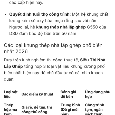
cao cấp hiện nay.
Quyết định tuổi thọ công trình:
Một hệ khung chất
lượng kém sẽ oxy hóa, mục rỗng sau vài năm.
Ngược lại, hệ
khung thép nhà lắp ghép
G550 của
DSD đảm bảo độ bền trên 50 năm
Các loại khung thép nhà lắp ghép phổ biến
nhất 2026
Dựa trên kinh nghiệm thi công thực tế,
Siêu Thị Nhà
Lắp Ghép
tổng hợp 3 loại vật liệu khung xương phổ
biến nhất hiện nay để chủ đầu tư có cái nhìn khách
quan:
Loại vật
Đánh giá
Ứng dụng phù
Đặc điểm kỹ thuật
liệu
độ bền
hợp
Thép
Trung bình
Công trình
Giá rẻ, dễ tìm, thi
hộp mạ
(Dễ gỉ mối
tạm, ngân
công thủ công.
kẽm
hàn).
sách thấp.