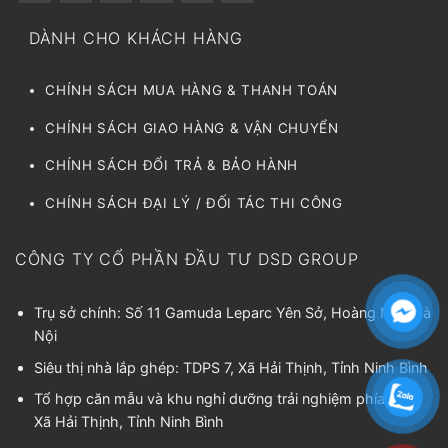
DÀNH CHO KHÁCH HÀNG
CHÍNH SÁCH MUA HÀNG & THANH TOÁN
CHÍNH SÁCH GIAO HÀNG & VẬN CHUYỂN
CHÍNH SÁCH ĐỔI TRẢ & BẢO HÀNH
CHÍNH SÁCH ĐẠI LÝ / ĐỐI TÁC THI CÔNG
CÔNG TY CỔ PHẦN ĐẦU TƯ DSD GROUP
Trụ sở chính: Số 11 Gamuda Leparc Yên Sở, Hoàng Mai, Hà
Nội
Siêu thị nhà lắp ghép: TDPS 7, Xã Hải Thịnh, Tỉnh Ninh Bình
Tổ hợp căn mẫu và khu nghỉ dưỡng trải nghiệm phía Bắc:
Xã Hải Thịnh, Tỉnh Ninh Bình