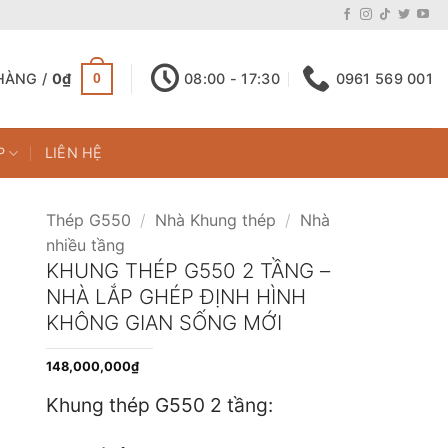
HÀNG /
0
₫
08:00 - 17:30
0961 569 001
0
P
LIÊN HỆ
Thép G550
/
Nhà Khung thép
/
Nhà
nhiều tầng
KHUNG THÉP G550 2 TẦNG –
NHÀ LẮP GHÉP ĐỊNH HÌNH
KHÔNG GIAN SỐNG MỚI
148,000,000
₫
Khung thép G550 2 tầng: