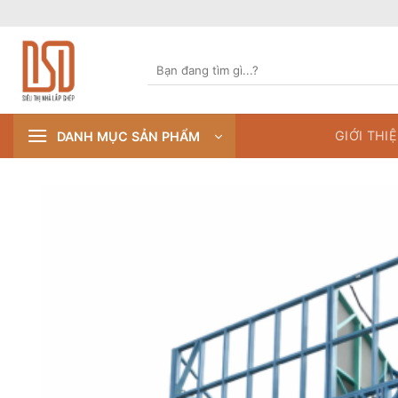
Skip
to
content
Tìm
kiếm:
GIỚI THI
DANH MỤC SẢN PHẨM