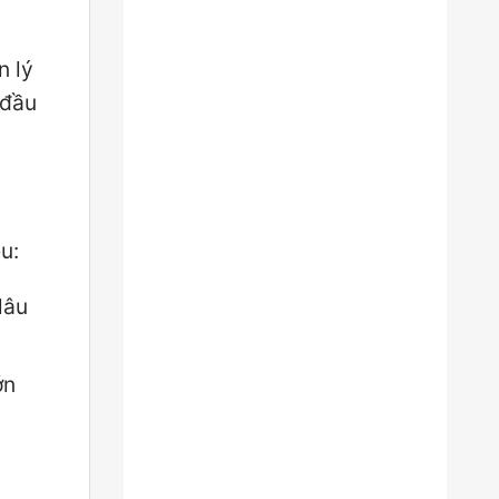
n lý
 đầu
u:
lâu
ớn