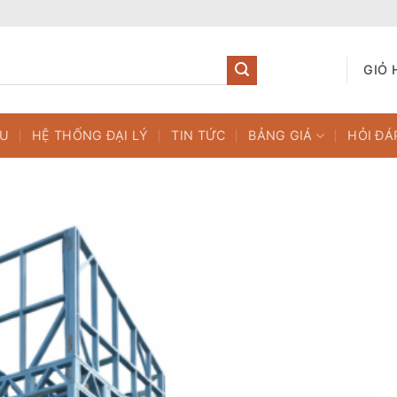
GIỎ 
ỆU
HỆ THỐNG ĐẠI LÝ
TIN TỨC
BẢNG GIÁ
HỎI ĐÁ