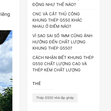
ĐỘNG NHƯ THẾ NÀO?
riêng
CNC VÀ CẮT THỦ CÔNG
KHUNG THÉP G550 KHÁC
NHAU Ở ĐIỂM NÀO?
VÌ SAO SAI SỐ 1MM CŨNG ẢNH
HƯỞNG ĐẾN CHẤT LƯỢNG
KHUNG THÉP G550?
CÁCH NHẬN BIẾT KHUNG THÉP
G550 CHẤT LƯỢNG CAO VÀ
THÉP KÉM CHẤT LƯỢNG
THẺ
Thép G550 nhà lắp ghép