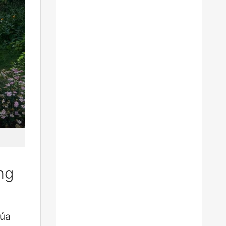
ng
của