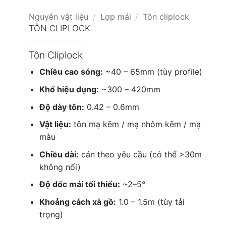
Nguyên vật liệu
/
Lợp mái
/
Tôn cliplock
TÔN CLIPLOCK
Tôn Cliplock
Chiều cao sóng:
~40 – 65mm (tùy profile)
Khổ hiệu dụng:
~300 – 420mm
Độ dày tôn:
0.42 – 0.6mm
Vật liệu:
tôn mạ kẽm / mạ nhôm kẽm / mạ
màu
Chiều dài:
cán theo yêu cầu (có thể >30m
không nối)
Độ dốc mái tối thiểu:
~2–5°
Khoảng cách xà gồ:
1.0 – 1.5m (tùy tải
trọng)