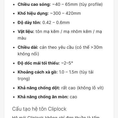
Chiều cao sóng:
~40 – 65mm (tùy profile)
Khổ hiệu dụng:
~300 – 420mm
Độ dày tôn:
0.42 – 0.6mm
Vật liệu:
tôn mạ kẽm / mạ nhôm kẽm / mạ
màu
Chiều dài:
cán theo yêu cầu (có thể >30m
không nối)
Độ dốc mái tối thiểu:
~2–5°
Khoảng cách xà gồ:
1.0 – 1.5m (tùy tải
trọng)
Khả năng chống dột:
rất cao (không lỗ vít)
Khả năng chống ăn mòn:
cao
Cấu tạo hệ tôn Cliplock
Hệ mái Cliplock không chỉ đơn thuần là tấm