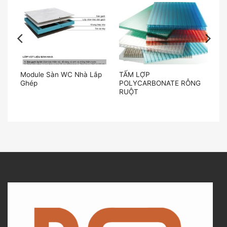
ÂN
Module Sàn WC Nhà Lắp
TẤM LỢP
Ghép
POLYCARBONATE RỖNG
RUỘT