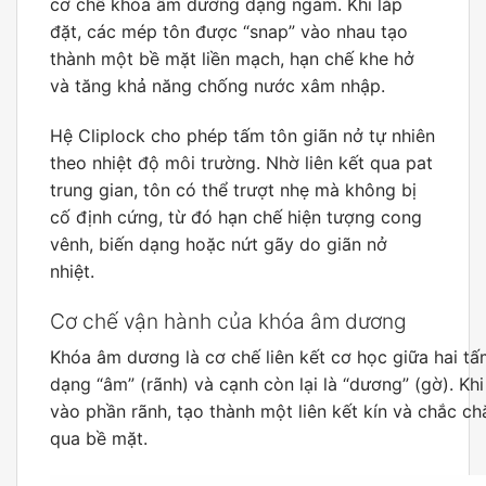
cơ chế khóa âm dương dạng ngàm. Khi lắp
đặt, các mép tôn được “snap” vào nhau tạo
thành một bề mặt liền mạch, hạn chế khe hở
và tăng khả năng chống nước xâm nhập.
Hệ Cliplock cho phép tấm tôn giãn nở tự nhiên
theo nhiệt độ môi trường. Nhờ liên kết qua pat
trung gian, tôn có thể trượt nhẹ mà không bị
cố định cứng, từ đó hạn chế hiện tượng cong
vênh, biến dạng hoặc nứt gãy do giãn nở
nhiệt.
Cơ chế vận hành của khóa âm dương
Khóa âm dương là cơ chế liên kết cơ học giữa hai tấ
dạng “âm” (rãnh) và cạnh còn lại là “dương” (gờ). Kh
vào phần rãnh, tạo thành một liên kết kín và chắc c
qua bề mặt.