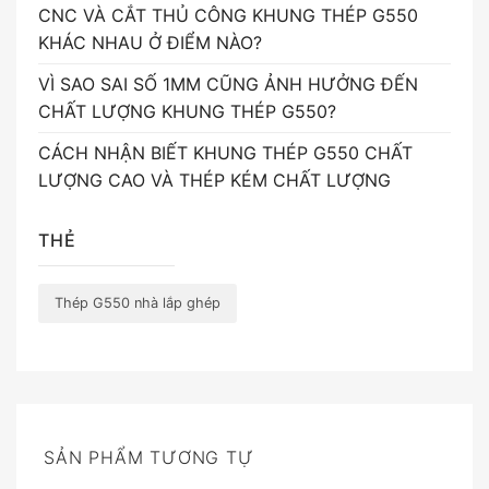
CNC VÀ CẮT THỦ CÔNG KHUNG THÉP G550
KHÁC NHAU Ở ĐIỂM NÀO?
VÌ SAO SAI SỐ 1MM CŨNG ẢNH HƯỞNG ĐẾN
CHẤT LƯỢNG KHUNG THÉP G550?
CÁCH NHẬN BIẾT KHUNG THÉP G550 CHẤT
LƯỢNG CAO VÀ THÉP KÉM CHẤT LƯỢNG
THẺ
Thép G550 nhà lắp ghép
SẢN PHẨM TƯƠNG TỰ