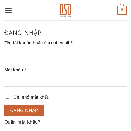
Skip
to
0
content
ĐĂNG NHẬP
Bắt
Tên tài khoản hoặc địa chỉ email
*
buộc
Bắt
Mật khẩu
*
buộc
Ghi nhớ mật khẩu
ĐĂNG NHẬP
Quên mật khẩu?