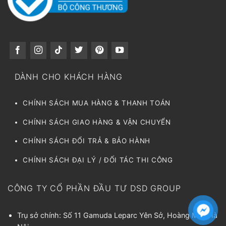
DÀNH CHO KHÁCH HÀNG
CHÍNH SÁCH MUA HÀNG & THANH TOÁN
CHÍNH SÁCH GIAO HÀNG & VẬN CHUYỂN
CHÍNH SÁCH ĐỔI TRẢ & BẢO HÀNH
CHÍNH SÁCH ĐẠI LÝ / ĐỐI TÁC THI CÔNG
CÔNG TY CỔ PHẦN ĐẦU TƯ DSD GROUP
Trụ sở chính: Số 11 Gamuda Leparc Yên Sở, Hoàng Mai, Hà