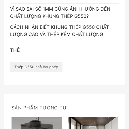
VÌ SAO SAI SỐ 1MM CŨNG ẢNH HƯỞNG ĐẾN
CHẤT LƯỢNG KHUNG THÉP G550?
CÁCH NHẬN BIẾT KHUNG THÉP G550 CHẤT
LƯỢNG CAO VÀ THÉP KÉM CHẤT LƯỢNG
THẺ
Thép G550 nhà lắp ghép
SẢN PHẨM TƯƠNG TỰ