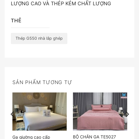
LƯỢNG CAO VÀ THÉP KÉM CHẤT LƯỢNG
THẺ
Thép G550 nhà lắp ghép
SẢN PHẨM TƯƠNG TỰ
16
BỘ CHĂN GA TE5027
Ga giường cao cấp