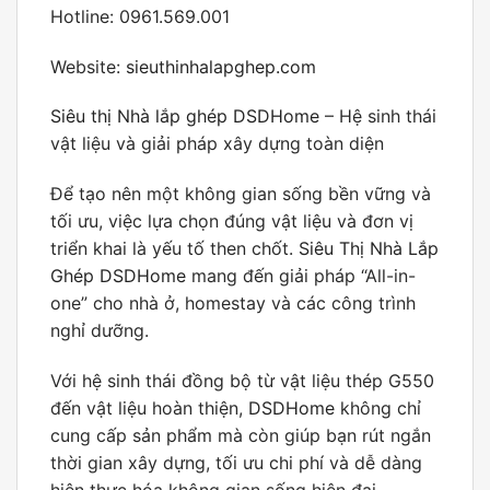
Hotline: 0961.569.001
Website:
sieuthinhalapghep.com
Siêu thị Nhà lắp ghép DSDHome
– Hệ sinh thái
vật liệu và giải pháp xây dựng toàn diện
Để tạo nên một không gian sống bền vững và
tối ưu, việc lựa chọn đúng vật liệu và đơn vị
triển khai là yếu tố then chốt.
Siêu Thị Nhà Lắp
Ghép DSDHome
mang đến giải pháp “All-in-
one” cho nhà ở, homestay và các công trình
nghỉ dưỡng.
Với hệ sinh thái đồng bộ từ vật liệu thép G550
đến vật liệu hoàn thiện,
DSDHome
không chỉ
cung cấp sản phẩm mà còn giúp bạn rút ngắn
thời gian xây dựng, tối ưu chi phí và dễ dàng
hiện thực hóa không gian sống hiện đại..