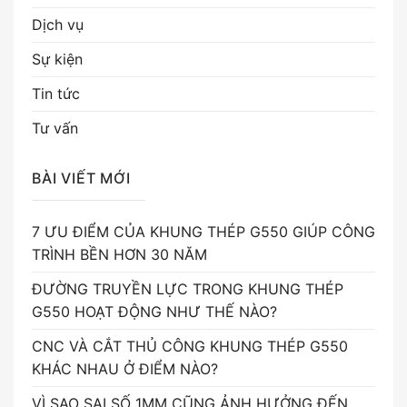
Dịch vụ
Sự kiện
Tin tức
Tư vấn
BÀI VIẾT MỚI
7 ƯU ĐIỂM CỦA KHUNG THÉP G550 GIÚP CÔNG
TRÌNH BỀN HƠN 30 NĂM
ĐƯỜNG TRUYỀN LỰC TRONG KHUNG THÉP
G550 HOẠT ĐỘNG NHƯ THẾ NÀO?
CNC VÀ CẮT THỦ CÔNG KHUNG THÉP G550
KHÁC NHAU Ở ĐIỂM NÀO?
VÌ SAO SAI SỐ 1MM CŨNG ẢNH HƯỞNG ĐẾN