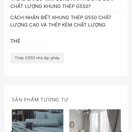
CHẤT LƯỢNG KHUNG THÉP G550?
CÁCH NHẬN BIẾT KHUNG THÉP G550 CHẤT
LƯỢNG CAO VÀ THÉP KÉM CHẤT LƯỢNG
THẺ
Thép G550 nhà lắp ghép
SẢN PHẨM TƯƠNG TỰ