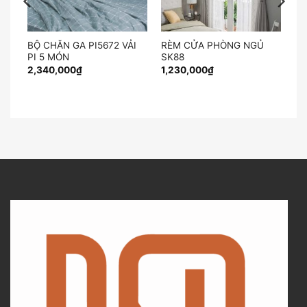
BỘ CHĂN GA PI5672 VẢI
RÈM CỬA PHÒNG NGỦ
PI 5 MÓN
SK88
2,340,000
₫
1,230,000
₫