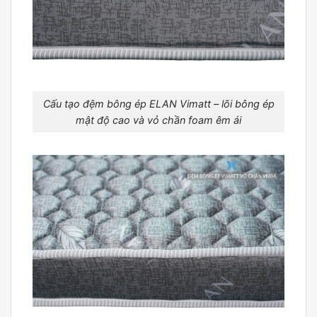
Cấu tạo đệm bông ép ELAN Vimatt – lõi bông ép
mật độ cao và vỏ chần foam êm ái