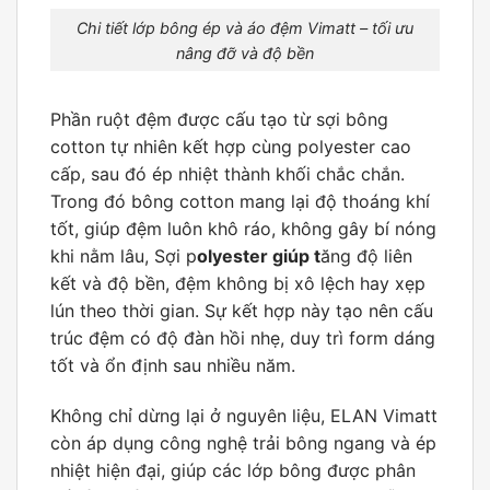
Chi tiết lớp bông ép và áo đệm Vimatt – tối ưu
nâng đỡ và độ bền
Phần ruột đệm được cấu tạo từ sợi bông
cotton tự nhiên kết hợp cùng polyester cao
cấp, sau đó ép nhiệt thành khối chắc chắn.
Trong đó bông cotton mang lại độ thoáng khí
tốt, giúp đệm luôn khô ráo, không gây bí nóng
khi nằm lâu, Sợi p
olyester giúp t
ăng độ liên
kết và độ bền, đệm không bị xô lệch hay xẹp
lún theo thời gian. Sự kết hợp này tạo nên cấu
trúc đệm có độ đàn hồi nhẹ, duy trì form dáng
tốt và ổn định sau nhiều năm.
Không chỉ dừng lại ở nguyên liệu, ELAN Vimatt
còn áp dụng công nghệ trải bông ngang và ép
nhiệt hiện đại, giúp các lớp bông được phân