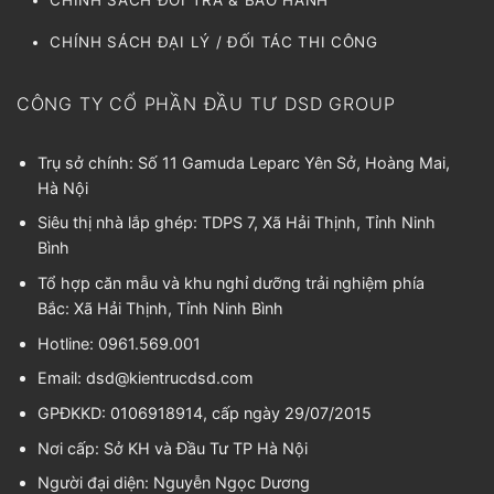
CHÍNH SÁCH ĐỔI TRẢ & BẢO HÀNH
CHÍNH SÁCH ĐẠI LÝ / ĐỐI TÁC THI CÔNG
CÔNG TY CỔ PHẦN ĐẦU TƯ DSD GROUP
Trụ sở chính: Số 11 Gamuda Leparc Yên Sở, Hoàng Mai,
Hà Nội
Siêu thị nhà lắp ghép: TDPS 7, Xã Hải Thịnh, Tỉnh Ninh
Bình
Tổ hợp căn mẫu và khu nghỉ dưỡng trải nghiệm phía
Bắc: Xã Hải Thịnh, Tỉnh Ninh Bình
Hotline: 0961.569.001
Email:
dsd@kientrucdsd.com
GPĐKKD: 0106918914, cấp ngày 29/07/2015
Nơi cấp: Sở KH và Đầu Tư TP Hà Nội
Người đại diện:
Nguyễn Ngọc Dương