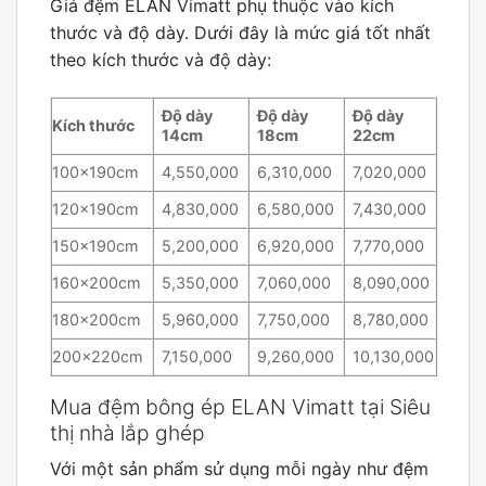
Giá đệm ELAN Vimatt phụ thuộc vào kích
thước và độ dày. Dưới đây là mức giá tốt nhất
theo kích thước và độ dày:
Độ dày
Độ dày
Độ dày
Kích thước
14cm
18cm
22cm
100x190cm
4,550,000
6,310,000
7,020,000
120x190cm
4,830,000
6,580,000
7,430,000
150x190cm
5,200,000
6,920,000
7,770,000
160x200cm
5,350,000
7,060,000
8,090,000
180x200cm
5,960,000
7,750,000
8,780,000
200x220cm
7,150,000
9,260,000
10,130,000
Mua đệm bông ép ELAN Vimatt tại Siêu
thị nhà lắp ghép
Với một sản phẩm sử dụng mỗi ngày như đệm