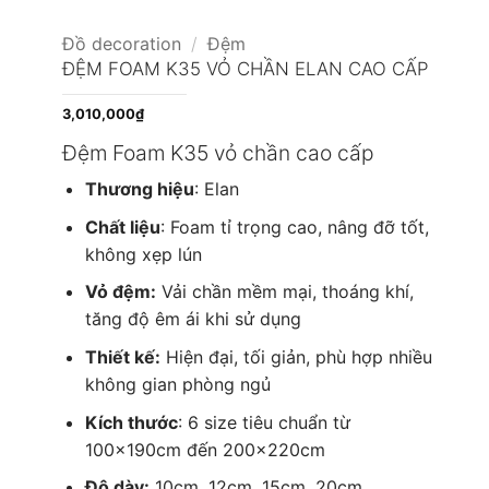
Đồ decoration
/
Đệm
ĐỆM FOAM K35 VỎ CHẦN ELAN CAO CẤP
3,010,000
₫
Đệm Foam K35 vỏ chần cao cấp
Thương hiệu
: Elan
Chất liệu
: Foam tỉ trọng cao, nâng đỡ tốt,
không xẹp lún
Vỏ đệm:
Vải chần mềm mại, thoáng khí,
tăng độ êm ái khi sử dụng
Thiết kế:
Hiện đại, tối giản, phù hợp nhiều
không gian phòng ngủ
Kích thước
: 6 size tiêu chuẩn từ
100x190cm đến 200x220cm
Độ dày:
10cm, 12cm, 15cm, 20cm