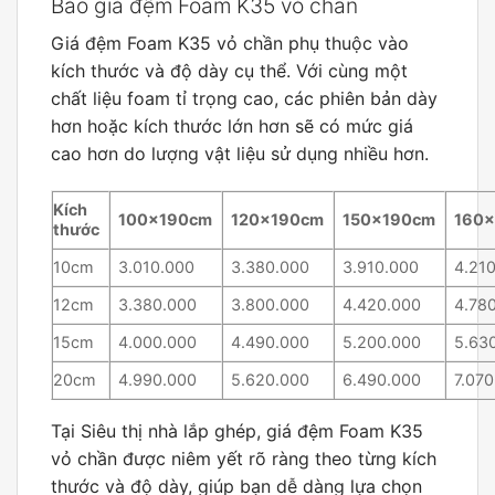
Báo giá đệm Foam K35 vỏ chần
Giá đệm Foam K35 vỏ chần phụ thuộc vào
kích thước và độ dày cụ thể. Với cùng một
chất liệu foam tỉ trọng cao, các phiên bản dày
hơn hoặc kích thước lớn hơn sẽ có mức giá
cao hơn do lượng vật liệu sử dụng nhiều hơn.
Kích
100x190cm
120x190cm
150x190cm
160
thước
10cm
3.010.000
3.380.000
3.910.000
4.21
12cm
3.380.000
3.800.000
4.420.000
4.78
15cm
4.000.000
4.490.000
5.200.000
5.63
20cm
4.990.000
5.620.000
6.490.000
7.07
Tại Siêu thị nhà lắp ghép, giá đệm Foam K35
vỏ chần được niêm yết rõ ràng theo từng kích
thước và độ dày, giúp bạn dễ dàng lựa chọn