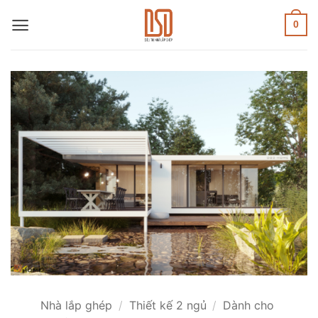
Skip
to
0
content
Nhà lắp ghép
/
Thiết kế 2 ngủ
/
Dành cho