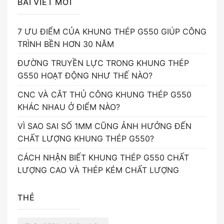
BÀI VIẾT MỚI
7 ƯU ĐIỂM CỦA KHUNG THÉP G550 GIÚP CÔNG
TRÌNH BỀN HƠN 30 NĂM
ĐƯỜNG TRUYỀN LỰC TRONG KHUNG THÉP
G550 HOẠT ĐỘNG NHƯ THẾ NÀO?
CNC VÀ CẮT THỦ CÔNG KHUNG THÉP G550
KHÁC NHAU Ở ĐIỂM NÀO?
VÌ SAO SAI SỐ 1MM CŨNG ẢNH HƯỞNG ĐẾN
CHẤT LƯỢNG KHUNG THÉP G550?
CÁCH NHẬN BIẾT KHUNG THÉP G550 CHẤT
LƯỢNG CAO VÀ THÉP KÉM CHẤT LƯỢNG
THẺ