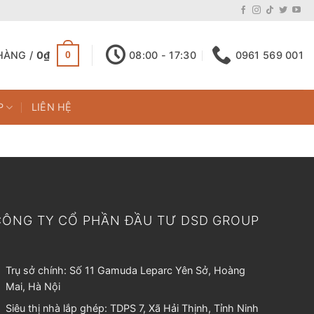
HÀNG /
0
₫
08:00 - 17:30
0961 569 001
0
P
LIÊN HỆ
CÔNG TY CỔ PHẦN ĐẦU TƯ DSD GROUP
Trụ sở chính: Số 11 Gamuda Leparc Yên Sở, Hoàng
Mai, Hà Nội
Siêu thị nhà lắp ghép: TDPS 7, Xã Hải Thịnh, Tỉnh Ninh