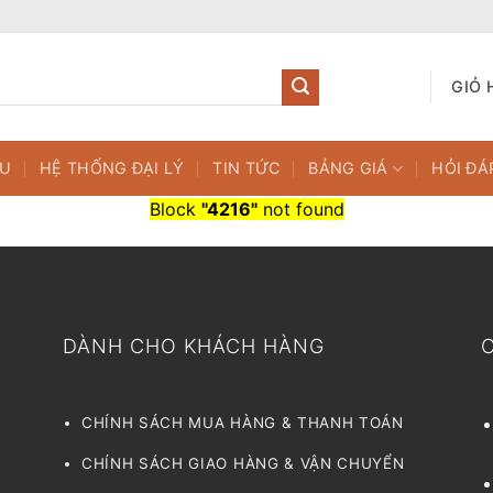
GIỎ 
ỆU
HỆ THỐNG ĐẠI LÝ
TIN TỨC
BẢNG GIÁ
HỎI ĐÁ
Block
"4216"
not found
DÀNH CHO KHÁCH HÀNG
CHÍNH SÁCH MUA HÀNG & THANH TOÁN
CHÍNH SÁCH GIAO HÀNG & VẬN CHUYỂN