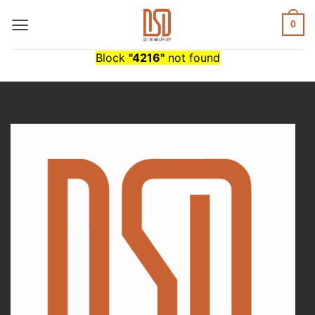
Skip
to
0
content
Block
"4216"
not found