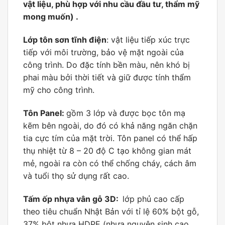
vật liệu, phù hợp với nhu cầu đầu tư, thẩm mỹ
mong muốn) .
Lớp tôn sơn tĩnh điện
: vật liệu tiếp xúc trực
tiếp với môi trường, bảo vệ mặt ngoài của
công trình. Do đặc tính bền màu, nên khó bị
phai màu bởi thời tiết và giữ được tính thẩm
mỹ cho công trình.
Tôn Panel:
gồm 3 lớp và được bọc tôn mạ
kẽm bên ngoài, do đó có khả năng ngăn chặn
tia cực tím của mặt trời. Tôn panel có thể hấp
thụ nhiệt từ 8 – 20 độ C tạo không gian mát
mẻ, ngoài ra còn có thể chống cháy, cách âm
và tuổi thọ sử dụng rất cao.
Tấm ốp nhựa vân gỗ 3D:
lớp phủ cao cấp
theo tiêu chuẩn Nhật Bản với tỉ lệ 60% bột gỗ,
37% bột nhựa HDPE (nhựa nguyên sinh cao