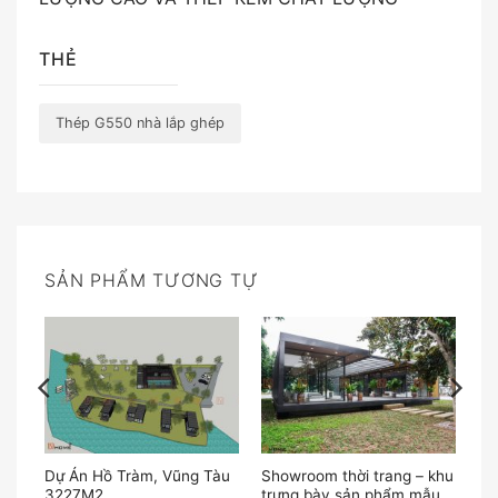
THẺ
Thép G550 nhà lắp ghép
SẢN PHẨM TƯƠNG TỰ
Dự Án Hồ Tràm, Vũng Tàu
Showroom thời trang – khu
2
3227M2
trưng bày sản phẩm mẫu