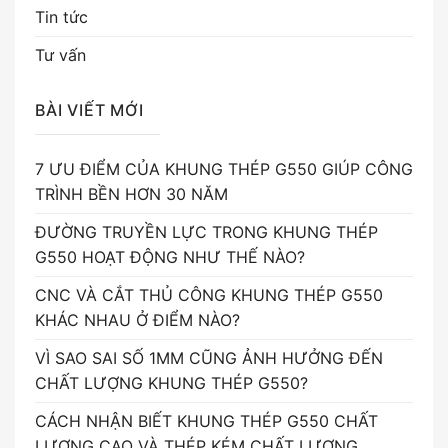
Tin tức
Tư vấn
BÀI VIẾT MỚI
7 ƯU ĐIỂM CỦA KHUNG THÉP G550 GIÚP CÔNG
TRÌNH BỀN HƠN 30 NĂM
ĐƯỜNG TRUYỀN LỰC TRONG KHUNG THÉP
G550 HOẠT ĐỘNG NHƯ THẾ NÀO?
CNC VÀ CẮT THỦ CÔNG KHUNG THÉP G550
KHÁC NHAU Ở ĐIỂM NÀO?
VÌ SAO SAI SỐ 1MM CŨNG ẢNH HƯỞNG ĐẾN
CHẤT LƯỢNG KHUNG THÉP G550?
CÁCH NHẬN BIẾT KHUNG THÉP G550 CHẤT
LƯỢNG CAO VÀ THÉP KÉM CHẤT LƯỢNG