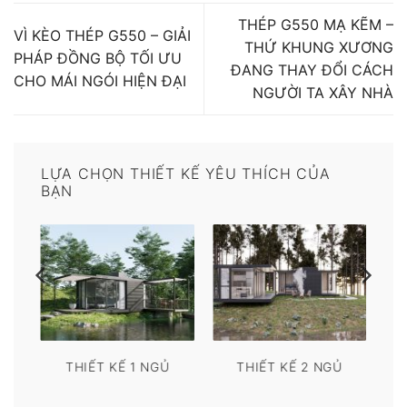
THÉP G550 MẠ KẼM –
VÌ KÈO THÉP G550 – GIẢI
THỨ KHUNG XƯƠNG
PHÁP ĐỒNG BỘ TỐI ƯU
ĐANG THAY ĐỔI CÁCH
CHO MÁI NGÓI HIỆN ĐẠI
NGƯỜI TA XÂY NHÀ
LỰA CHỌN THIẾT KẾ YÊU THÍCH CỦA
BẠN
THIẾT KẾ 1 NGỦ
THIẾT KẾ 2 NGỦ