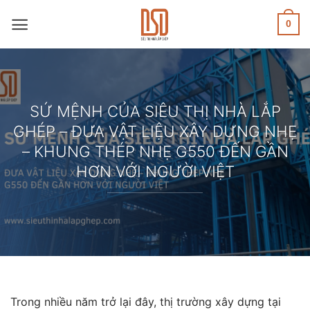
Skip
to
0
content
SỨ MỆNH CỦA SIÊU THỊ NHÀ LẮP
GHÉP – ĐƯA VẬT LIỆU XÂY DỰNG NHẸ
– KHUNG THÉP NHẸ G550 ĐẾN GẦN
HƠN VỚI NGƯỜI VIỆT
Trong nhiều năm trở lại đây, thị trường xây dựng tại