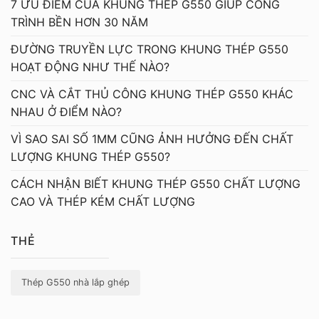
7 ƯU ĐIỂM CỦA KHUNG THÉP G550 GIÚP CÔNG
TRÌNH BỀN HƠN 30 NĂM
ĐƯỜNG TRUYỀN LỰC TRONG KHUNG THÉP G550
HOẠT ĐỘNG NHƯ THẾ NÀO?
CNC VÀ CẮT THỦ CÔNG KHUNG THÉP G550 KHÁC
NHAU Ở ĐIỂM NÀO?
VÌ SAO SAI SỐ 1MM CŨNG ẢNH HƯỞNG ĐẾN CHẤT
LƯỢNG KHUNG THÉP G550?
CÁCH NHẬN BIẾT KHUNG THÉP G550 CHẤT LƯỢNG
CAO VÀ THÉP KÉM CHẤT LƯỢNG
THẺ
Thép G550 nhà lắp ghép