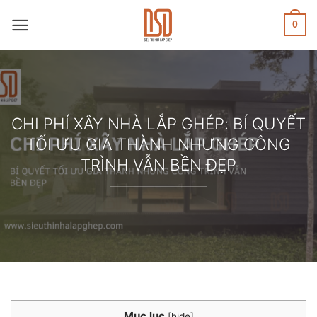
Skip
to
0
content
CHI PHÍ XÂY NHÀ LẮP GHÉP: BÍ QUYẾT
TỐI ƯU GIÁ THÀNH NHƯNG CÔNG
TRÌNH VẪN BỀN ĐẸP
Mục lục
[
hide
]