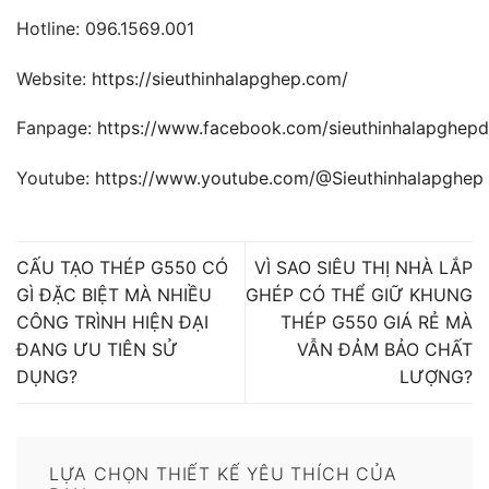
Hotline: 096.1569.001
Website:
https://sieuthinhalapghep.com/
Fanpage:
https://www.facebook.com/sieuthinhalapghep
Youtube:
https://www.youtube.com/@Sieuthinhalapghep
CẤU TẠO THÉP G550 CÓ
VÌ SAO SIÊU THỊ NHÀ LẮP
GÌ ĐẶC BIỆT MÀ NHIỀU
GHÉP CÓ THỂ GIỮ KHUNG
CÔNG TRÌNH HIỆN ĐẠI
THÉP G550 GIÁ RẺ MÀ
ĐANG ƯU TIÊN SỬ
VẪN ĐẢM BẢO CHẤT
DỤNG?
LƯỢNG?
LỰA CHỌN THIẾT KẾ YÊU THÍCH CỦA