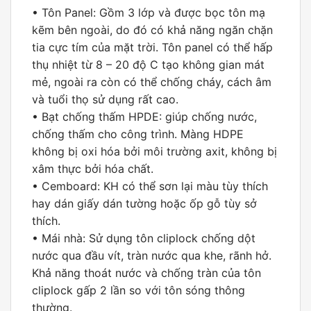
• Tôn Panel: Gồm 3 lớp và được bọc tôn mạ
kẽm bên ngoài, do đó có khả năng ngăn chặn
tia cực tím của mặt trời. Tôn panel có thể hấp
thụ nhiệt từ 8 – 20 độ C tạo không gian mát
mẻ, ngoài ra còn có thể chống cháy, cách âm
và tuổi thọ sử dụng rất cao.
• Bạt chống thấm HPDE: giúp chống nước,
chống thấm cho công trình. Màng HDPE
không bị oxi hóa bởi môi trường axit, không bị
xâm thực bởi hóa chất.
• Cemboard: KH có thể sơn lại màu tùy thích
hay dán giấy dán tường hoặc ốp gỗ tùy sở
thích.
• Mái nhà: Sử dụng tôn cliplock chống dột
nước qua đầu vít, tràn nước qua khe, rãnh hở.
Khả năng thoát nước và chống tràn của tôn
cliplock gấp 2 lần so với tôn sóng thông
thường.