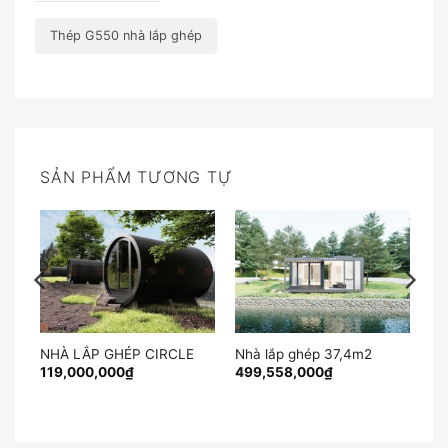
Thép G550 nhà lắp ghép
SẢN PHẨM TƯƠNG TỰ
NHÀ LẮP GHÉP CIRCLE
Nhà lắp ghép 37,4m2
119,000,000
₫
499,558,000
₫