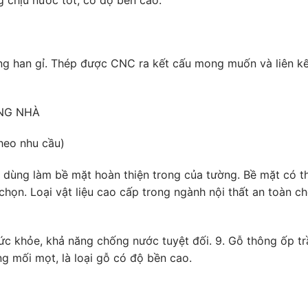
ng chịu nước tốt, có độ bền cao.
ông han gỉ. Thép được CNC ra kết cấu mong muốn và liên k
ONG NHÀ
theo nhu cầu)
dùng làm bề mặt hoàn thiện trong của tường. Bề mặt có 
họn. Loại vật liệu cao cấp trong ngành nội thất an toàn c
sức khỏe, khả năng chống nước tuyệt đối. 9. Gỗ thông ốp tr
g mối mọt, là loại gỗ có độ bền cao.