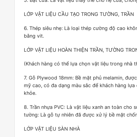
5. Bạt cửa: Là vật liệu thay thế cho hệ cửa, chố
LỚP VẬT LIỆU CẦU TẠO TRONG TƯỜNG, TRẦN
6. Thép siêu nhẹ: Là loại thép cường độ cao kh
bằng vit.
LỚP VẬT LIỆU HOÀN THIỆN TRẦN, TƯỜNG TR
(Khách hàng có thể lựa chọn vật liệu trong nhà 
7. Gỗ Plywood 18mm: Bề mặt phủ melamin, được 
mỹ cao, có đa dạng màu sắc để khách hàng lựa c
khỏe.
8. Trần nhựa PVC: Là vật liệu xanh an toàn cho 
tường: Là gỗ tự nhiên đã được xử lý bề mặt chốn
LỚP VẬT LIỆU SÀN NHÀ