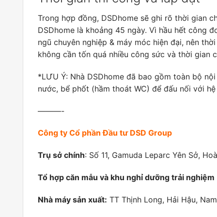
Trong hợp đồng, DSDhome sẽ ghi rõ thời gian chí
DSDhome là khoảng 45 ngày. Vì hầu hết công đ
ngũ chuyên nghiệp & máy móc hiện đại, nên thời 
không cần tốn quá nhiều công sức và thời gian c
*LƯU Ý: Nhà DSDhome đã bao gồm toàn bộ nội t
nước, bể phốt (hầm thoát WC) để đấu nối với hệ
———-
Công ty Cổ phần Đầu tư DSD Group
Trụ sở chính
: Số 11, Gamuda Leparc Yên Sở, Ho
Tổ hợp căn mẫu và khu nghỉ dưỡng trải nghiệm
Nhà máy sản xuất:
TT Thịnh Long, Hải Hậu, Nam