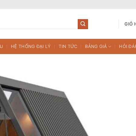
GIỎ 
ỆU
HỆ THỐNG ĐẠI LÝ
TIN TỨC
BẢNG GIÁ
HỎI ĐÁ