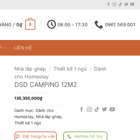
HÀNG /
0
₫
08:00 - 17:30
0961 569 001
0
P
LIÊN HỆ
Nhà lắp ghép
/
Thiết kế 1 ngủ
/
Dành
cho Homestay
DSD CAMPING 12M2
135,355,000
₫
Danh mục:
Dành cho
Homestay
,
Nhà lắp ghép
,
Thiết kế 1 ngủ
Đặt hàng/tư vấn
Hotline hỗ trợ