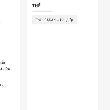
THẺ
Thép G550 nhà lắp ghép
ết
thẩm
ho sức
ần,