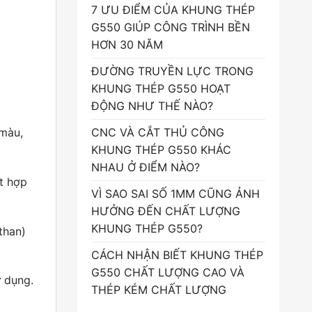
7 ƯU ĐIỂM CỦA KHUNG THÉP
G550 GIÚP CÔNG TRÌNH BỀN
HƠN 30 NĂM
ĐƯỜNG TRUYỀN LỰC TRONG
KHUNG THÉP G550 HOẠT
ĐỘNG NHƯ THẾ NÀO?
CNC VÀ CẮT THỦ CÔNG
 màu,
KHUNG THÉP G550 KHÁC
NHAU Ở ĐIỂM NÀO?
ết hợp
VÌ SAO SAI SỐ 1MM CŨNG ẢNH
HƯỞNG ĐẾN CHẤT LƯỢNG
KHUNG THÉP G550?
than)
CÁCH NHẬN BIẾT KHUNG THÉP
G550 CHẤT LƯỢNG CAO VÀ
ử dụng.
THÉP KÉM CHẤT LƯỢNG