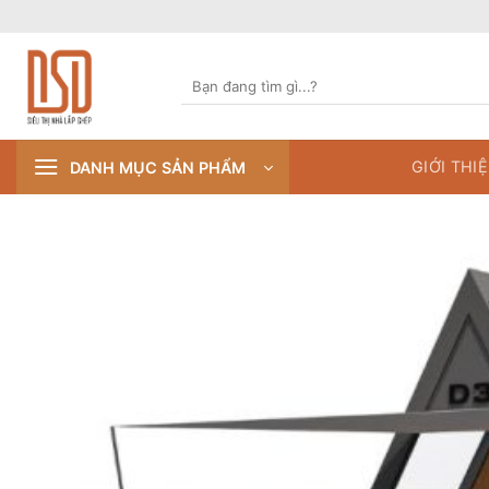
Skip
to
content
Tìm
kiếm:
GIỚI THI
DANH MỤC SẢN PHẨM