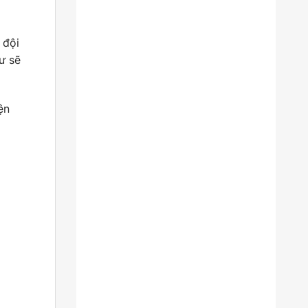
 đội
ư sẽ
ện