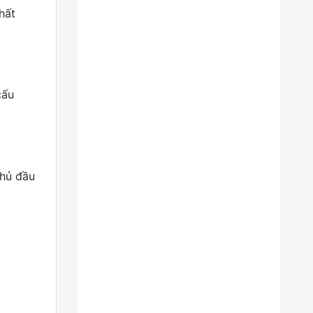
hất
cấu
chủ đầu