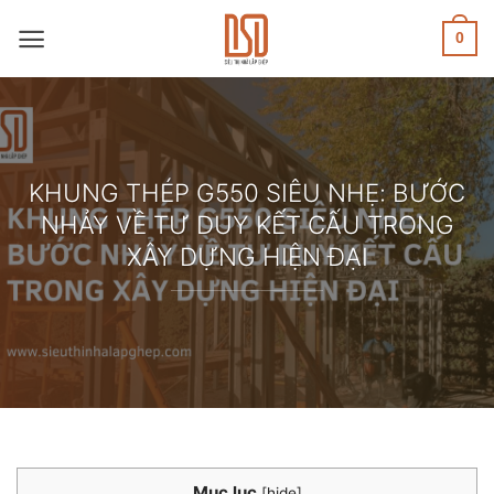
Skip
to
0
content
KHUNG THÉP G550 SIÊU NHẸ: BƯỚC
NHẢY VỀ TƯ DUY KẾT CẤU TRONG
XÂY DỰNG HIỆN ĐẠI
Mục lục
[
hide
]