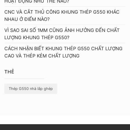
HOẠT ĐỘNG NHƯ THẾ NÀO?
CNC VÀ CẮT THỦ CÔNG KHUNG THÉP G550 KHÁC
NHAU Ở ĐIỂM NÀO?
VÌ SAO SAI SỐ 1MM CŨNG ẢNH HƯỞNG ĐẾN CHẤT
LƯỢNG KHUNG THÉP G550?
CÁCH NHẬN BIẾT KHUNG THÉP G550 CHẤT LƯỢNG
CAO VÀ THÉP KÉM CHẤT LƯỢNG
THẺ
Thép G550 nhà lắp ghép