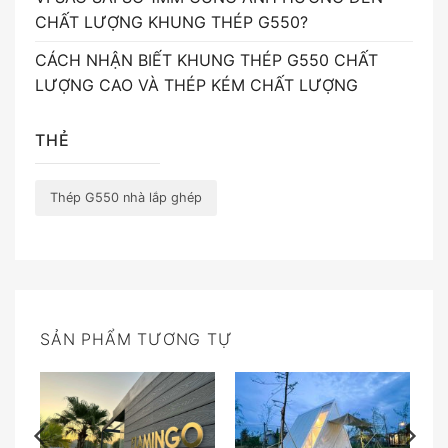
CHẤT LƯỢNG KHUNG THÉP G550?
CÁCH NHẬN BIẾT KHUNG THÉP G550 CHẤT
LƯỢNG CAO VÀ THÉP KÉM CHẤT LƯỢNG
THẺ
Thép G550 nhà lắp ghép
SẢN PHẨM TƯƠNG TỰ