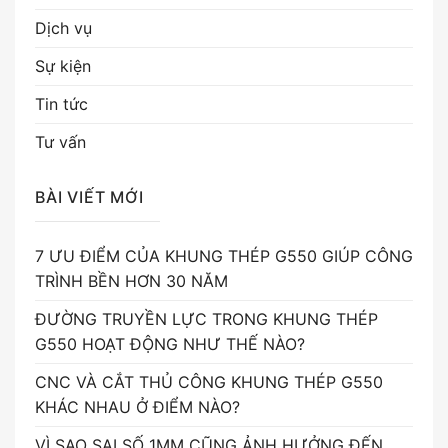
Dịch vụ
Sự kiện
Tin tức
Tư vấn
BÀI VIẾT MỚI
7 ƯU ĐIỂM CỦA KHUNG THÉP G550 GIÚP CÔNG
TRÌNH BỀN HƠN 30 NĂM
ĐƯỜNG TRUYỀN LỰC TRONG KHUNG THÉP
G550 HOẠT ĐỘNG NHƯ THẾ NÀO?
CNC VÀ CẮT THỦ CÔNG KHUNG THÉP G550
KHÁC NHAU Ở ĐIỂM NÀO?
VÌ SAO SAI SỐ 1MM CŨNG ẢNH HƯỞNG ĐẾN