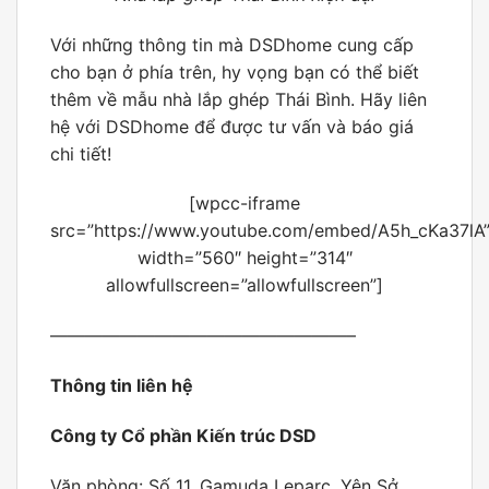
Với những thông tin mà DSDhome cung cấp
cho bạn ở phía trên, hy vọng bạn có thể biết
thêm về mẫu nhà lắp ghép Thái Bình
. Hãy liên
hệ với DSDhome để được tư vấn và báo giá
chi tiết!
[wpcc-iframe
src=”https://www.youtube.com/embed/A5h_cKa37lA
width=”560″ height=”314″
allowfullscreen=”allowfullscreen”]
—————————————————–
Thông tin liên hệ
Công ty Cổ phần Kiến trúc DSD
Văn phòng: Số 11, Gamuda Leparc, Yên Sở,