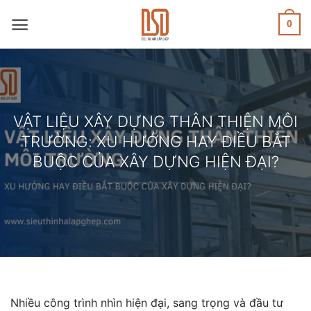
Skip
to
0
content
VẬT LIỆU XÂY DỰNG THÂN THIỆN MÔI
TRƯỜNG: XU HƯỚNG HAY ĐIỀU BẮT
BUỘC CỦA XÂY DỰNG HIỆN ĐẠI?
Nhiều công trình nhìn hiện đại, sang trọng và đầu tư