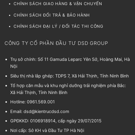
CHÍNH SÁCH GIAO HÀNG & VẬN CHUYỂN
CHÍNH SÁCH ĐỔI TRẢ & BẢO HÀNH
CHÍNH SÁCH ĐẠI LÝ / ĐỐI TÁC THI CÔNG
CÔNG TY CỔ PHẦN ĐẦU TƯ DSD GROUP
Trụ sở chính: Số 11 Gamuda Leparc Yên Sở, Hoàng Mai, Hà
Nội
Siêu thị nhà lắp ghép: TDPS 7, Xã Hải Thịnh, Tỉnh Ninh Bình
Tổ hợp căn mẫu và khu nghỉ dưỡng trải nghiệm phía Bắc:
Xã Hải Thịnh, Tỉnh Ninh Bình
Hotline: 0961.569.001
Email:
dsd@kientrucdsd.com
GPĐKKD: 0106918914, cấp ngày 29/07/2015
Nơi cấp: Sở KH và Đầu Tư TP Hà Nội