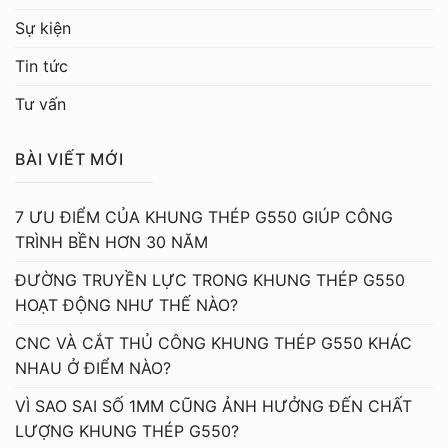
Sự kiện
Tin tức
Tư vấn
BÀI VIẾT MỚI
7 ƯU ĐIỂM CỦA KHUNG THÉP G550 GIÚP CÔNG
TRÌNH BỀN HƠN 30 NĂM
ĐƯỜNG TRUYỀN LỰC TRONG KHUNG THÉP G550
HOẠT ĐỘNG NHƯ THẾ NÀO?
CNC VÀ CẮT THỦ CÔNG KHUNG THÉP G550 KHÁC
NHAU Ở ĐIỂM NÀO?
VÌ SAO SAI SỐ 1MM CŨNG ẢNH HƯỞNG ĐẾN CHẤT
LƯỢNG KHUNG THÉP G550?