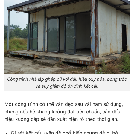
Công trình nhà lắp ghép cũ với dấu hiệu oxy hóa, bong tróc
và suy giảm độ ổn định kết cấu
Một công trình có thể vẫn đẹp sau vài năm sử dụng,
nhưng nếu hệ khung không đạt tiêu chuẩn, các dấu
hiệu xuống cấp sẽ dần xuất hiện rõ theo thời gian.
Gỉ sét kết cấu (vấn đề phổ biến nhưng dễ bị bỏ