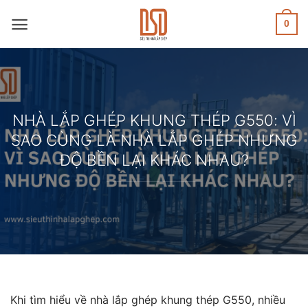
Skip
to
0
content
NHÀ LẮP GHÉP KHUNG THÉP G550: VÌ
SAO CÙNG LÀ NHÀ LẮP GHÉP NHƯNG
ĐỘ BỀN LẠI KHÁC NHAU?
Khi tìm hiểu về nhà lắp ghép khung thép G550, nhiều