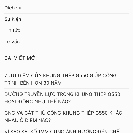
Dịch vụ
Sự kiện
Tin tức
Tư vấn
BÀI VIẾT MỚI
7 ƯU ĐIỂM CỦA KHUNG THÉP G550 GIÚP CÔNG
TRÌNH BỀN HƠN 30 NĂM
ĐƯỜNG TRUYỀN LỰC TRONG KHUNG THÉP G550
HOẠT ĐỘNG NHƯ THẾ NÀO?
CNC VÀ CẮT THỦ CÔNG KHUNG THÉP G550 KHÁC
NHAU Ở ĐIỂM NÀO?
VÌ SAO SAI SỐ 1MM CŨNG ẢNH HƯỞNG ĐẾN CHẤT