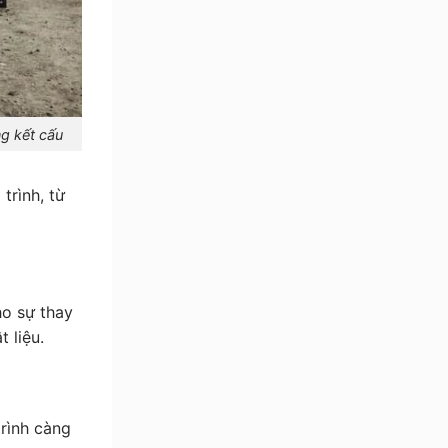
ng kết cấu
trình, từ
ho sự thay
t liệu.
trình càng