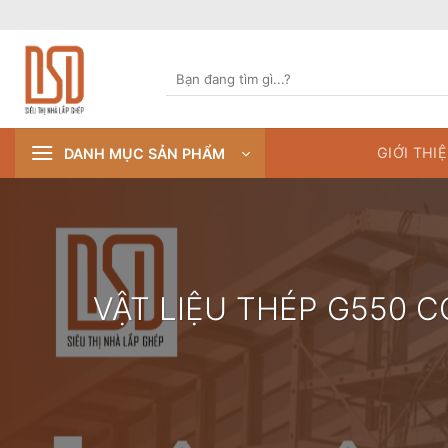
Skip
to
content
Tìm
kiếm:
GIỚI THI
DANH MỤC SẢN PHẨM
VẬT LIỆU THÉP G550 