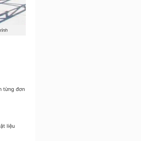
rình
ên từng đơn
ật liệu