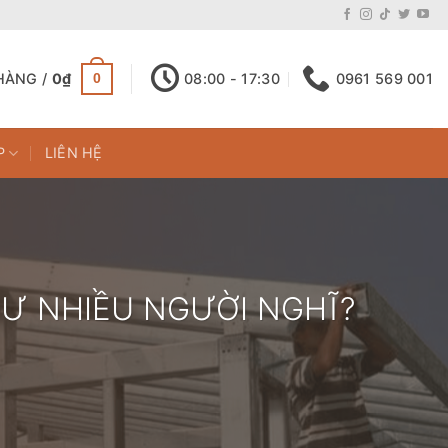
HÀNG /
0
₫
08:00 - 17:30
0961 569 001
0
P
LIÊN HỆ
HƯ NHIỀU NGƯỜI NGHĨ?