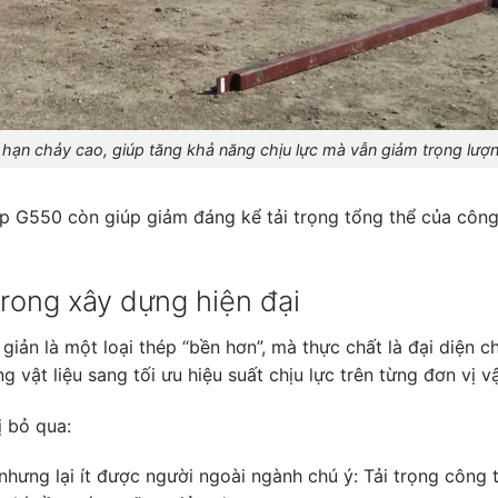
ới hạn chảy cao, giúp tăng khả năng chịu lực mà vẫn giảm trọng lượ
ép G550 còn giúp giảm đáng kể tải trọng tổng thể của công 
rong xây dựng hiện đại
iản là một loại thép “bền hơn”, mà thực chất là đại diện c
g vật liệu sang tối ưu hiệu suất chịu lực trên từng đơn vị vậ
ị bỏ qua:
nhưng lại ít được người ngoài ngành chú ý: Tải trọng công 