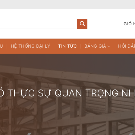
GIỎ 
ỆU
HỆ THỐNG ĐẠI LÝ
TIN TỨC
BẢNG GIÁ
HỎI ĐÁ
CÓ THỰC SỰ QUAN TRỌNG N