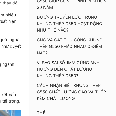
G550 GIÚP CÔNG TRÌNH BỀN HƠN
 thay đổi.
30 NĂM
âm nhiều
ĐƯỜNG TRUYỀN LỰC TRONG
xuất hiện
KHUNG THÉP G550 HOẠT ĐỘNG
NHƯ THẾ NÀO?
người ngoài
CNC VÀ CẮT THỦ CÔNG KHUNG
n như quyết
THÉP G550 KHÁC NHAU Ở ĐIỂM
NÀO?
VÌ SAO SAI SỐ 1MM CŨNG ẢNH
g ngành
HƯỞNG ĐẾN CHẤT LƯỢNG
KHUNG THÉP G550?
CÁCH NHẬN BIẾT KHUNG THÉP
G550 CHẤT LƯỢNG CAO VÀ THÉP
 kết cấu
KÉM CHẤT LƯỢNG
 tải trọng.
THẺ