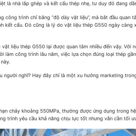
ệt là nhà lắp ghép và kết cấu thép nhẹ, tư duy đó đang dần
g công trình chỉ bằng “độ dày vật liệu”, mà bắt đầu quan t
h kết cấu. Đó cũng là lý do vật liệu thép G550 ngày càng 
o vật liệu thép G550 lại được quan tâm nhiều đến vậy. Với 
ời làm công trình lâu năm, việc lựa chọn đúng loại thép gầ
 này.
ều người nghĩ? Hay đây chỉ là một xu hướng marketing tron
i hạn chảy khoảng 550MPa, thường được ứng dụng trong hệ
ng trình yêu cầu khả năng chịu lực tốt nhưng vẫn cần tối ưu