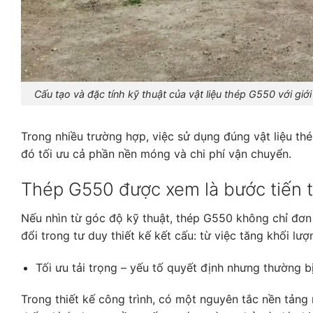
Cấu tạo và đặc tính kỹ thuật của vật liệu thép G550 với gi
Trong nhiều trường hợp, việc sử dụng đúng vật liệu th
đó tối ưu cả phần nền móng và chi phí vận chuyển.
Thép G550 được xem là bước tiến t
Nếu nhìn từ góc độ kỹ thuật, thép G550 không chỉ đơn g
đổi trong tư duy thiết kế kết cấu: từ việc tăng khối lượn
Tối ưu tải trọng – yếu tố quyết định nhưng thường b
Trong thiết kế công trình, có một nguyên tắc nền tảng 