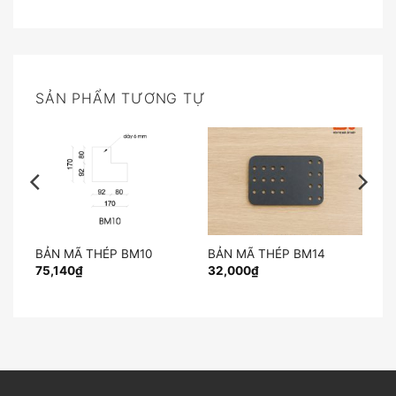
SẢN PHẨM TƯƠNG TỰ
BẢN MÃ THÉP BM10
BẢN MÃ THÉP BM14
75,140
₫
32,000
₫