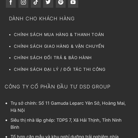
DÀNH CHO KHÁCH HÀNG
CHÍNH SÁCH MUA HÀNG & THANH TOÁN
CHÍNH SÁCH GIAO HÀNG & VẬN CHUYỂN
CHÍNH SÁCH ĐỔI TRẢ & BẢO HÀNH
CHÍNH SÁCH ĐẠI LÝ / ĐỐI TÁC THI CÔNG
CÔNG TY CỔ PHẦN ĐẦU TƯ DSD GROUP
Trụ sở chính: Số 11 Gamuda Leparc Yên Sở, Hoàng Mai,
Hà Nội
Siêu thị nhà lắp ghép: TDPS 7, Xã Hải Thịnh, Tỉnh Ninh
Bình
Tổ hợp căn mẫu và khu nghỉ dưỡng trải nghiệm phía