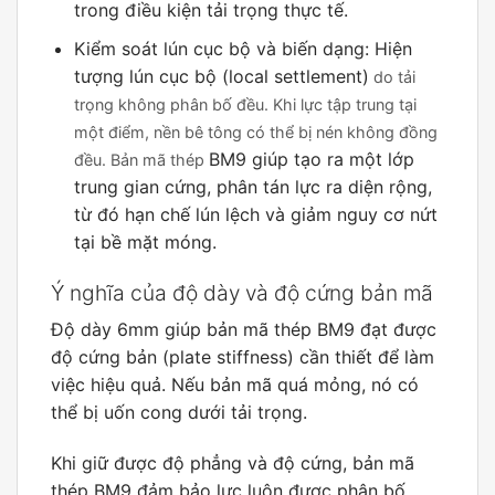
trong điều kiện tải trọng thực tế.
Kiểm soát lún cục bộ và biến dạng: Hiện
tượng lún cục bộ (local settlement)
do tải
trọng không phân bố đều. Khi lực tập trung tại
một điểm, nền bê tông có thể bị nén không đồng
BM9 giúp tạo ra một lớp
đều. Bản mã thép
trung gian cứng, phân tán lực ra diện rộng,
từ đó hạn chế lún lệch và giảm nguy cơ nứt
tại bề mặt móng.
Ý nghĩa của độ dày và độ cứng bản mã
Độ dày 6mm giúp bản mã thép BM9 đạt được
độ cứng bản (plate stiffness) cần thiết để làm
việc hiệu quả. Nếu bản mã quá mỏng, nó có
thể bị uốn cong dưới tải trọng.
Khi giữ được độ phẳng và độ cứng, bản mã
thép BM9 đảm bảo lực luôn được phân bố