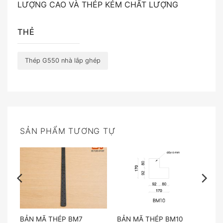
LƯỢNG CAO VÀ THÉP KÉM CHẤT LƯỢNG
THẺ
Thép G550 nhà lắp ghép
SẢN PHẨM TƯƠNG TỰ
BẢN MÃ THÉP BM7
BẢN MÃ THÉP BM10