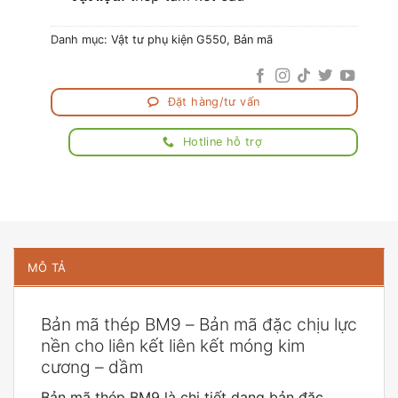
Danh mục:
Vật tư phụ kiện G550
,
Bản mã
Đặt hàng/tư vấn
Hotline hỗ trợ
MÔ TẢ
Bản mã thép BM9 – Bản mã đặc chịu lực
nền cho liên kết liên kết móng kim
cương – dầm
Bản mã thép BM9 là chi tiết dạng bản đặc,