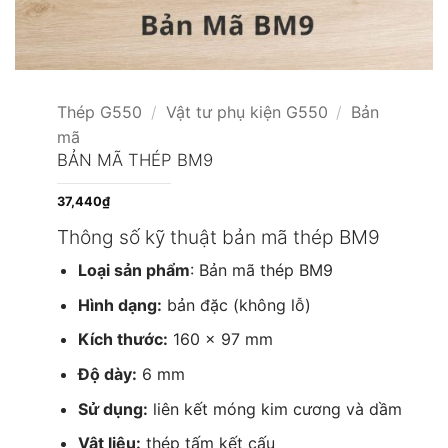
Thép G550
/
Vật tư phụ kiện G550
/
Bản
mã
BẢN MÃ THÉP BM9
37,440
₫
Thông số kỹ thuật bản mã thép BM9
Loại sản phẩm
: Bản mã thép BM9
Hình dạng:
bản đặc (không lỗ)
Kích thước:
160 x 97 mm
Độ dày:
6 mm
Sử dụng:
liên kết móng kim cương và dầm
Vật liệu:
thép tấm kết cấu