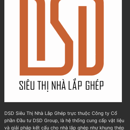
DSD Siêu Thị Nhà Lắp Ghép trực thuộc Công ty Cổ
phần Đầu tư DSD Group, là hệ thống cung cấp vật liệu
và giải pháp kết cấu cho nhà lắp ghép như khung thép