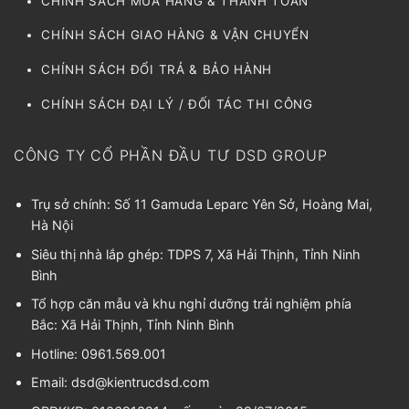
CHÍNH SÁCH MUA HÀNG & THANH TOÁN
CHÍNH SÁCH GIAO HÀNG & VẬN CHUYỂN
CHÍNH SÁCH ĐỔI TRẢ & BẢO HÀNH
CHÍNH SÁCH ĐẠI LÝ / ĐỐI TÁC THI CÔNG
CÔNG TY CỔ PHẦN ĐẦU TƯ DSD GROUP
Trụ sở chính: Số 11 Gamuda Leparc Yên Sở, Hoàng Mai,
Hà Nội
Siêu thị nhà lắp ghép: TDPS 7, Xã Hải Thịnh, Tỉnh Ninh
Bình
Tổ hợp căn mẫu và khu nghỉ dưỡng trải nghiệm phía
Bắc: Xã Hải Thịnh, Tỉnh Ninh Bình
Hotline: 0961.569.001
Email:
dsd@kientrucdsd.com