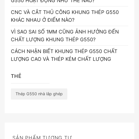
G550 HOẠT ĐỘNG NHƯ THẾ NÀO?
CNC VÀ CẮT THỦ CÔNG KHUNG THÉP G550
KHÁC NHAU Ở ĐIỂM NÀO?
VÌ SAO SAI SỐ 1MM CŨNG ẢNH HƯỞNG ĐẾN
CHẤT LƯỢNG KHUNG THÉP G550?
CÁCH NHẬN BIẾT KHUNG THÉP G550 CHẤT
LƯỢNG CAO VÀ THÉP KÉM CHẤT LƯỢNG
THẺ
Thép G550 nhà lắp ghép
SẢN PHẨM TƯƠNG TỰ